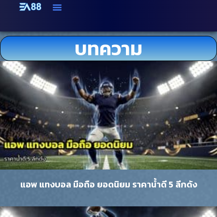
บทความ
แอพ แทงบอล มือถือ ยอดนิยม ราคาน้ำดี 5 ลีกดัง